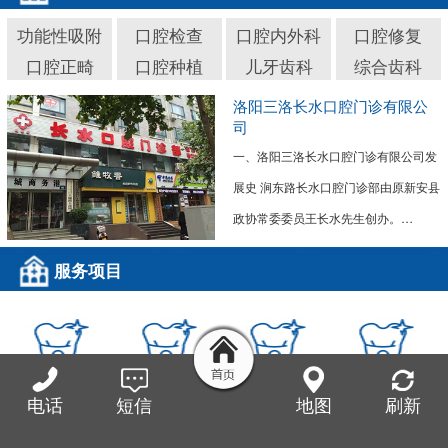
功能性吸附
口腔检查
口腔内外科
口腔修复
口腔正畸
口腔种植
儿牙齿科
综合齿科
洛阳三洛长水口腔门诊有限公
司
一、洛阳三洛长水口腔门诊有限公司发
展史 涧东路长水口腔门诊部由原新安县
政协常委委员王长水先生创办。…
服务项目
功能性吸附义
口腔检查
口腔内外科
口腔修复
电话
短信
地图
刷新
齿