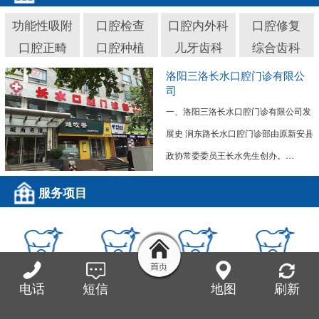
功能性吸附
口腔检查
口腔内外科
口腔修复
口腔正畸
口腔种植
儿牙齿科
综合齿科
洛阳三洛长水口腔门诊有限公
司
一、洛阳三洛长水口腔门诊有限公司发
展史 涧东路长水口腔门诊部由原新安县
政协常委委员王长水先生创办。…
服务项目
功能性吸附义
口腔检查
口腔内外科
口腔修复
电话
短信
地图
刷新
齿