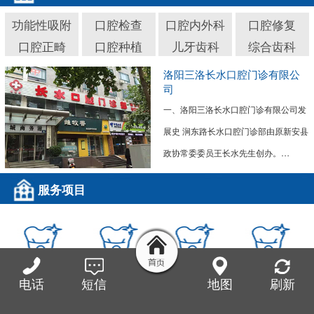
功能性吸附
口腔检查
口腔内外科
口腔修复
口腔正畸
口腔种植
儿牙齿科
综合齿科
洛阳三洛长水口腔门诊有限公
司
一、洛阳三洛长水口腔门诊有限公司发
展史 涧东路长水口腔门诊部由原新安县
政协常委委员王长水先生创办。…
服务项目
功能性吸附义
口腔检查
口腔内外科
口腔修复
电话
短信
地图
刷新
齿