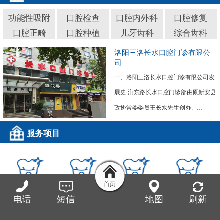
功能性吸附
口腔检查
口腔内外科
口腔修复
口腔正畸
口腔种植
儿牙齿科
综合齿科
洛阳三洛长水口腔门诊有限公
司
一、洛阳三洛长水口腔门诊有限公司发
展史 涧东路长水口腔门诊部由原新安县
政协常委委员王长水先生创办。…
服务项目
功能性吸附义
口腔检查
口腔内外科
口腔修复
电话
短信
地图
刷新
齿