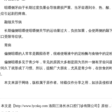
咀嚼侧牙由于长期过度负重会导致磨损严重。当牙齿遇到冷、热、酸、
炎症引起剧烈疼痛。
颞颌关节病
长期偏侧咀嚼使咀嚼侧关节的运动量过大，负担加重，会使两侧的颞下
张口受限等症状。
胃病
偏侧咀嚼的人常常是囫囵吞枣，很难使唾液中的淀粉酶与食物中的淀粉
偏侧咀嚼多见于青少年，常见的原因大多都是因为另外一侧有牙齿问题
时间久了就形成了习惯。所以，提醒广大朋友，尤其是青少年，在饮食的
惯。
本文来源于网络，版权属于原作者。转载仅作分享之用，如涉及侵权请
本文是【http://www.lycskq.com 洛阳三洛长水口腔门诊有限公司