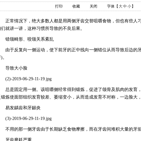
打印
收藏
关闭
字体【
大
中
小
】
正常情况下，绝大多数人都是用两侧牙齿交替咀嚼食物，但也有些人习
咱们就讲一讲，这种习惯所导致的不良后果。
错颌畸形、咬颌关系紊乱
由于反复向一侧运动，使下前牙的正中线向一侧错位从而导致后边的牙
)。
导致大小脸
2)-2019-06-29-11-19.jpg
总是固定用一侧。该咀嚼侧经常得到锻炼，促进了颌骨及肌肉的发育，
乏锻炼使面部组织发育较差、萎缩变小，从而造成发育不对称，一边脸大
易发龋齿和牙龈炎
3)-2019-06-29-11-19.jpg
不用的那一侧牙齿由于长期缺乏食物摩擦，而在牙齿间堆积大量的牙垢
牙齿磨耗严重