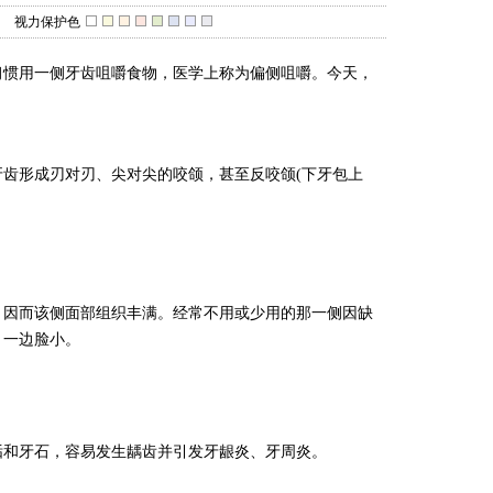
视力保护色
惯用一侧牙齿咀嚼食物，医学上称为偏侧咀嚼。今天，
齿形成刃对刃、尖对尖的咬颌，甚至反咬颌(下牙包上
因而该侧面部组织丰满。经常不用或少用的那一侧因缺
，一边脸小。
和牙石，容易发生龋齿并引发牙龈炎、牙周炎。